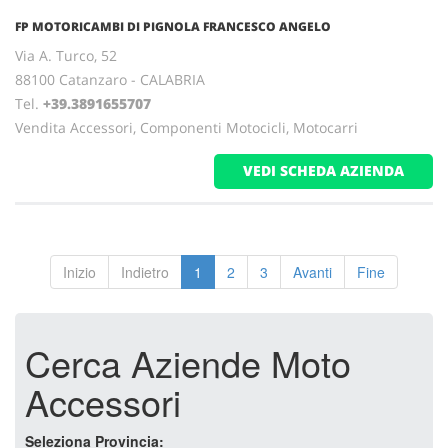
FP MOTORICAMBI DI PIGNOLA FRANCESCO ANGELO
Via A. Turco, 52
88100 Catanzaro - CALABRIA
Tel.
+39.3891655707
Vendita Accessori, Componenti Motocicli, Motocarri
VEDI SCHEDA AZIENDA
Inizio
Indietro
1
2
3
Avanti
Fine
Cerca Aziende Moto
Accessori
Seleziona Provincia: