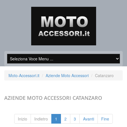
Moto-Accessori.it
Aziende Moto Accessori
Catanzaro
AZIENDE MOTO ACCESSORI
CATANZARO
Inizio
Indietro
1
2
3
Avanti
Fine